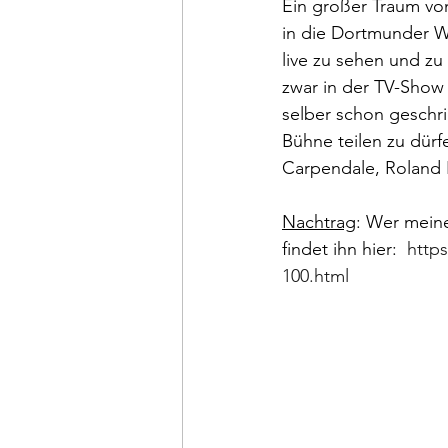
Ein großer Traum von
in die Dortmunder We
live zu sehen und z
zwar in der TV-Sho
selber schon geschri
Bühne teilen zu dürf
Carpendale, Roland 
Nachtrag
: Wer meine
findet ihn hier:  
http
100.html