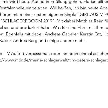
 mir wird heute Abend in Erfüllung gehen. Florian Silbe
stfalenhalle eingeladen. Will heißen, ich bin heute Abe
u hören mit meiner ersten eigenen Single "GIRL AUS'M P
w "SCHLAGERBOOOM 2019". Mit dabei Matthias Reim für
eben und produziert habe. Was für eine Ehre, mit ihm n
en. Ebenfalls mit dabei: Andreas Gabalier, Kerstin Ott, 
Kaiser, Andrea Berg und einige andere mehr.
n TV-Auftritt verpasst hat, oder ihn noch einmal ansehe
s://www.mdr.de/meine-schlagerwelt/tim-peters-schlage