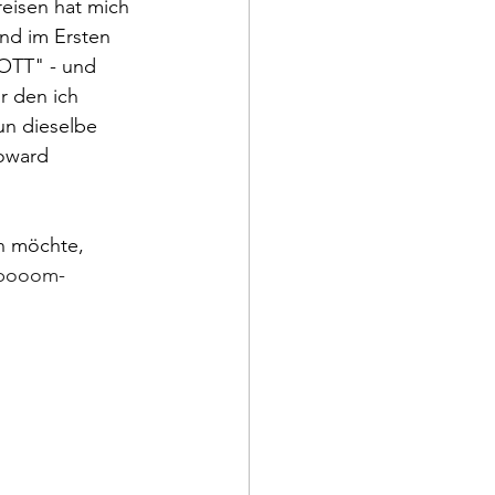
reisen hat mich 
nd im Ersten 
OTT" - und 
 den ich 
un dieselbe 
Howard 
n möchte, 
rbooom-